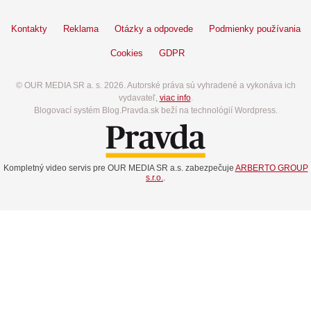
Kontakty
Reklama
Otázky a odpovede
Podmienky používania
Cookies
GDPR
© OUR MEDIA SR a. s. 2026. Autorské práva sú vyhradené a vykonáva ich
vydavateľ,
viac info
.
Blogovací systém Blog.Pravda.sk beží na technológií Wordpress.
Kompletný video servis pre OUR MEDIA SR a.s. zabezpečuje
ARBERTO GROUP
s.r.o.
.