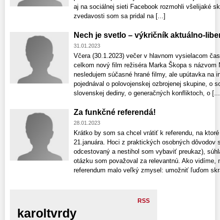
aj na sociálnej sieti Facebook rozmohli všelijaké
zvedavosti som sa pridal na [...]
Nech je svetlo – výkričník aktuálno-libe
31.01.2023
Včera (30.1.2023) večer v hlavnom vysielacom čas
celkom nový film režiséra Marka Škopa s názvom Ne
nesledujem súčasné hrané filmy, ale upútavka na i
pojednával o polovojenskej ozbrojenej skupine, o s
slovenskej dediny, o generačných konfliktoch, o [...
Za funkčné referendá!
28.01.2023
Krátko by som sa chcel vrátiť k referendu, na ktor
21.januára. Hoci z praktických osobných dôvodov 
odcestovaný a nestihol som vybaviť preukaz), súhl
otázku som považoval za relevantnú. Ako vidíme, 
referendum malo veľký zmysel: umožniť ľuďom skrát
RSS
karoltvrdy