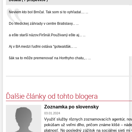
Debata ( 7 príspevkov )
Neviem kto bol Brnčal. Tak som si to vyhľadal.... ...
Do Medickej záhrady v centre Bratislavy... ...
a ešte starší názov.Firšnál.Používaný ešte aj... ...
Aj v BA medzi ľuďmi ostáva "gotwalďák... ...
šák sa to môže premenovať na Horthyho chatu,... ...
Ďalšie články od tohto blogera
Zoznamka po slovensky
03.01.2024
Využiť služby rôznych zoznamovacích agentúr, noví
pokúšam už veľmi dlho, pričom známe klišé – náde
platnosť. No posledný zážitok na sociálnej sieti mi