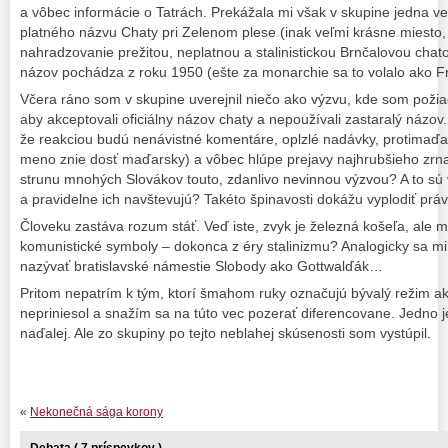
a vôbec informácie o Tatrách. Prekážala mi však v skupine jedna ve
platného názvu Chaty pri Zelenom plese (inak veľmi krásne miest
nahradzovanie prežitou, neplatnou a stalinistickou Brnčalovou chato
názov pochádza z roku 1950 (ešte za monarchie sa to volalo ako Fr
Včera ráno som v skupine uverejnil niečo ako výzvu, kde som požiada
aby akceptovali oficiálny názov chaty a nepoužívali zastaralý názov
že reakciou budú nenávistné komentáre, oplzlé nadávky, protimaďa
meno znie dosť maďarsky) a vôbec hlúpe prejavy najhrubšieho zrna.
strunu mnohých Slovákov touto, zdanlivo nevinnou výzvou? A to sú vr
a pravidelne ich navštevujú? Takéto špinavosti dokážu vyplodiť prá
Človeku zastáva rozum stáť. Veď iste, zvyk je železná košeľa, ale 
komunistické symboly – dokonca z éry stalinizmu? Analogicky sa mi
nazývať bratislavské námestie Slobody ako Gottwalďák…
Pritom nepatrím k tým, ktorí šmahom ruky označujú bývalý režim ak
nepriniesol a snažím sa na túto vec pozerať diferencovane. Jedno j
naďalej. Ale zo skupiny po tejto neblahej skúsenosti som vystúpil.
«
Nekonečná sága korony