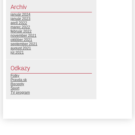
Archív
január 2024
január 2023
apríl 2022
marec 2022
február 2022
november 2021
október 2021
september 2021
august 2021
júl 2021
Odkazy
Fotky
Pravda.sk
Recepty
Šport
TV program