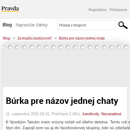
Registrácia
Prihlásenie
Blog
Najnovšie články
Najčítanejšie články
Blog
>
Za krajšiu budúcnosť!
>
Búrka pre názov jednej chaty
Najkomentovanejšie články
Zoznam blogov
Komerčné blogy
Búrka pre názov jednej chaty
11. septembra 2021 09:32
, Prečítané 2 491x,
karoltvrdy
,
Nezaradené
K Vysokým Tatrám mám vrúcny vzťah od útleho detstva. Tento rok 
štyri dni. Zapojil som sa aj do facebookovej skupiny, kde sú zdieľané